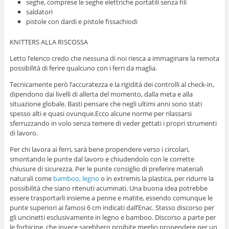
seghe, comprese le seghe elettriche portatili senza fili
saldatori
pistole con dardi e pistole fissachiodi
KNITTERS ALLA RISCOSSA
Letto l’elenco credo che nessuna di noi riesca a immaginare la remota
possibilità di ferire qualcuno con i ferri da maglia.
Tecnicamente però l’accuratezza e la rigidità dei controlli al check-in,
dipendono dai livelli di allerta del momento, dalla meta e alla
situazione globale. Basti pensare che negli ultimi anni sono stati
spesso alti e quasi ovunque.Ecco alcune norme per rilassarsi
sferruzzando in volo senza temere di veder gettati i propri strumenti
di lavoro.
Per chi lavora ai ferri, sarà bene propendere verso i circolari,
smontando le punte dal lavoro e chiudendolo con le corrette
chiusure di sicurezza. Per le punte consiglio di preferire materiali
naturali come
bamboo, legno
o in extremis la plastica, per ridurre la
possibilità che siano ritenuti acuminati. Una buona idea potrebbe
essere trasportarli insieme a penne e matite, essendo comunque le
punte superiori ai famosi 6 cm indicati dall’Enac. Stesso discorso per
gli uncinetti esclusivamente in legno e bamboo. Discorso a parte per
le forbicine, che invece sarebbero proibite meglio propendere per un