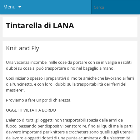
Menu
Tintarella di LANA
Knit and Fly
Una vacanza incombe, mille cose da portare con sé in valigia e i soliti
dubbi su cosa si può trasportare o no nel bagaglio a mano.
Così iniziano spesso i preparativi di molte amiche che lavorano ai ferri
o all’uncinetto, e con loro i dubbi sulla trasportabilità dei “ferri del
mestiere”.
Proviamo a fare un po’ di chiarezza.
OGGETTI VIETATI A BORDO
L’elenco di tutti gli oggetti non trasportabili spazia dalle armi da
fuoco, passando per dispositivi per stordire, fino ai liquidi ma le parti
davvero importanti per knitters e crocheters sono quelli sugli utensili
da lavoro e oggetti dotati di una punta acuminata o di un’estremità