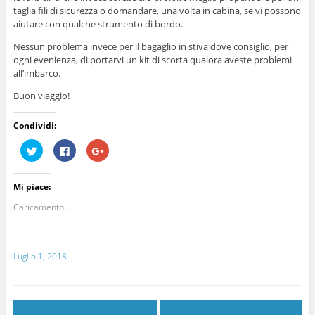
taglia fili di sicurezza o domandare, una volta in cabina, se vi possono
aiutare con qualche strumento di bordo.
Nessun problema invece per il bagaglio in stiva dove consiglio, per
ogni evenienza, di portarvi un kit di scorta qualora aveste problemi
all’imbarco.
Buon viaggio!
Condividi:
F
F
F
a
a
a
i
i
i
c
c
c
l
l
l
Mi piace:
i
i
i
c
c
c
q
p
q
Caricamento...
u
e
u
i
r
i
p
c
p
e
o
e
r
n
r
Luglio 1, 2018
c
d
c
o
i
o
n
v
n
d
i
d
i
d
i
v
e
v
i
r
i