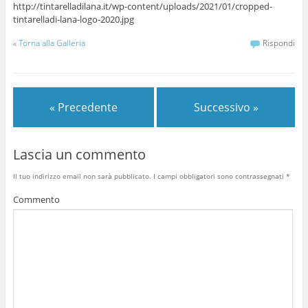
http://tintarelladilana.it/wp-content/uploads/2021/01/cropped-
tintarelladi-lana-logo-2020.jpg
«
Torna alla Galleria
Rispondi
« Precedente
Successivo »
Lascia un commento
Il tuo indirizzo email non sarà pubblicato.
I campi obbligatori sono contrassegnati
*
Commento