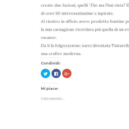
create due fazioni, quelli “Dio ma l’hai vista?
di over 60 interessatissime e ispirate.
Al rientro in ufficio avevo prodotto bustine 
la mia carnagione ricordava più quella di un e
vacanze.
Da li la folgorazione: sarei diventata Tintarell
una crafter moderna.
Condividi:
F
F
F
a
a
a
i
i
i
c
c
c
l
l
l
Mi piace:
i
i
i
c
c
c
q
p
q
Caricamento...
u
e
u
i
r
i
p
c
p
e
o
e
r
n
r
c
d
c
o
i
o
n
v
n
d
i
d