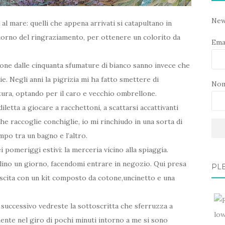
New
al mare: quelli che appena arrivati si catapultano in
giorno del ringraziamento, per ottenere un colorito da
Ema
one dalle cinquanta sfumature di bianco sanno invece che
die. Negli anni la pigrizia mi ha fatto smettere di
No
atura, optando per il caro e vecchio ombrellone.
letta a giocare a racchettoni, a scattarsi accattivanti
che raccoglie conchiglie, io mi rinchiudo in una sorta di
mpo tra un bagno e l’altro.
pomeriggi estivi: la merceria vicino alla spiaggia.
lino un giorno, facendomi entrare in negozio. Qui presa
PLE
 uscita con un kit composto da cotone,uncinetto e una
successivo vedreste la sottoscritta che sferruzza a
mente nel giro di pochi minuti intorno a me si sono