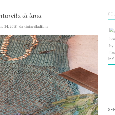
ntarella di lana
FO
da
io 24, 2018
tintarelladilana
MY
SE