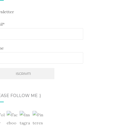
sletter
il*
me
ASE FOLLOW ME :)