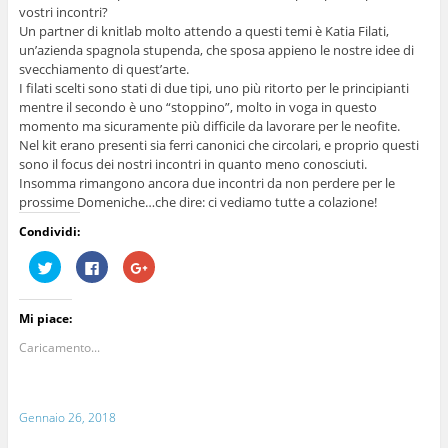
vostri incontri?
Un partner di knitlab molto attendo a questi temi è Katia Filati,
un’azienda spagnola stupenda, che sposa appieno le nostre idee di
svecchiamento di quest’arte.
I filati scelti sono stati di due tipi, uno più ritorto per le principianti
mentre il secondo è uno “stoppino”, molto in voga in questo
momento ma sicuramente più difficile da lavorare per le neofite.
Nel kit erano presenti sia ferri canonici che circolari, e proprio questi
sono il focus dei nostri incontri in quanto meno conosciuti.
Insomma rimangono ancora due incontri da non perdere per le
prossime Domeniche…che dire: ci vediamo tutte a colazione!
Condividi:
F
F
F
a
a
a
i
i
i
c
c
c
l
l
l
Mi piace:
i
i
i
c
c
c
q
p
q
Caricamento...
u
e
u
i
r
i
p
c
p
e
o
e
r
n
r
Gennaio 26, 2018
c
d
c
o
i
o
n
v
n