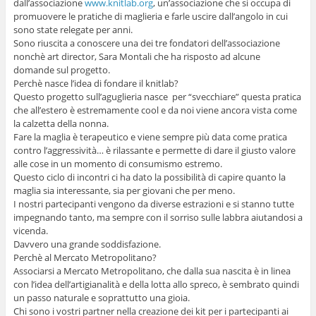
dall’associazione
www.knitlab.org
, un’associazione che si occupa di
promuovere le pratiche di maglieria e farle uscire dall’angolo in cui
sono state relegate per anni.
Sono riuscita a conoscere una dei tre fondatori dell’associazione
nonchè art director, Sara Montali che ha risposto ad alcune
domande sul progetto.
Perchè nasce l’idea di fondare il knitlab?
Questo progetto sull’aguglieria nasce per “svecchiare” questa pratica
che all’estero è estremamente cool e da noi viene ancora vista come
la calzetta della nonna.
Fare la maglia è terapeutico e viene sempre più data come pratica
contro l’aggressività… è rilassante e permette di dare il giusto valore
alle cose in un momento di consumismo estremo.
Questo ciclo di incontri ci ha dato la possibilità di capire quanto la
maglia sia interessante, sia per giovani che per meno.
I nostri partecipanti vengono da diverse estrazioni e si stanno tutte
impegnando tanto, ma sempre con il sorriso sulle labbra aiutandosi a
vicenda.
Davvero una grande soddisfazione.
Perchè al Mercato Metropolitano?
Associarsi a Mercato Metropolitano, che dalla sua nascita è in linea
con l’idea dell’artigianalità e della lotta allo spreco, è sembrato quindi
un passo naturale e soprattutto una gioia.
Chi sono i vostri partner nella creazione dei kit per i partecipanti ai