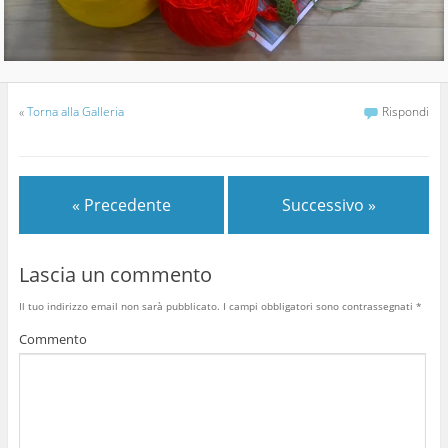
«
Torna alla Galleria
Rispondi
« Precedente
Successivo »
Lascia un commento
Il tuo indirizzo email non sarà pubblicato.
I campi obbligatori sono contrassegnati
*
Commento