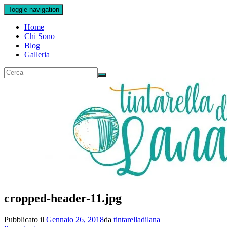
Toggle navigation
Home
Chi Sono
Blog
Galleria
cropped-header-11.jpg
Pubblicato il
Gennaio 26, 2018
da
tintarelladilana